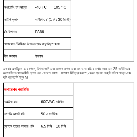
অপারেটিং তাপমাত্রা
-40। C ~ + 105 ° C
আইপি ক্লাস
আইপি 67 (1 মি / 30 মিনিট)
ছাঁচ উপাদান
PA66
যোগাযোগ / টার্মিনাল উপাদান
গোল্ড ধাতুপট্টাবৃত ব্রাস
সীল উপাদান
ইসলাম
একবার একত্রিত হয়ে গেলে, উপাদানগুলি এবং জলকে মশলা এবং জংশনের বাইরে রাখার সময় এম 25 আউটডোর
জলরোধী সংযোগকারীটি প্লাগ এবং খেলতে সহজ।
সংযোগ বিচ্ছিন্ন করতে, কেবল প্রধান দেহটি সরিয়ে আনুন এবং
দুটি প্রান্তটি টানুন M
অপারেশন পরামিতি
ভোল্টেজ হার
600VAC সর্বাধিক
এমনকি আপনি যদি
50 এ সর্বাধিক
ন্যূনতম তারের আকার ওডি
6.5 মিমি ~ 10 মিমি