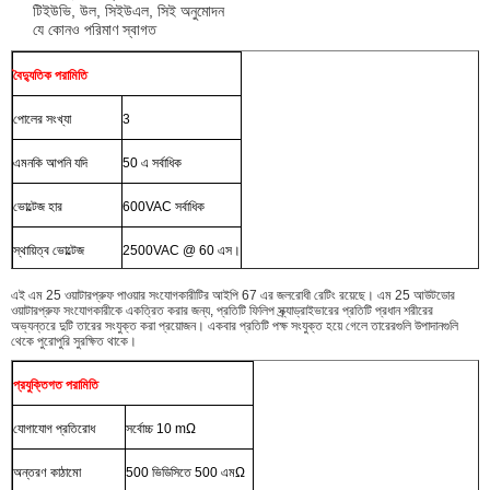
টিইউভি, উল, সিইউএল, সিই অনুমোদন
যে কোনও পরিমাণ স্বাগত
বৈদ্যুতিক পরামিতি
পোলের সংখ্যা
3
এমনকি আপনি যদি
50 এ সর্বাধিক
ভোল্টেজ হার
600VAC সর্বাধিক
স্থায়িত্ব ভোল্টেজ
2500VAC @ 60 এস।
এই এম 25 ওয়াটারপ্রুফ পাওয়ার সংযোগকারীটির আইপি 67 এর জলরোধী রেটিং রয়েছে।
এম 25 আউটডোর
ওয়াটারপ্রুফ সংযোগকারীকে একত্রিত করার জন্য, প্রতিটি ফিলিপ স্ক্র্যাড্রাইভারের প্রতিটি প্রধান শরীরের
অভ্যন্তরে দুটি তারের সংযুক্ত করা প্রয়োজন।
একবার প্রতিটি পক্ষ সংযুক্ত হয়ে গেলে তারেরগুলি উপাদানগুলি
থেকে পুরোপুরি সুরক্ষিত থাকে।
প্রযুক্তিগত পরামিতি
যোগাযোগ প্রতিরোধ
সর্বোচ্চ 10 mΩ
অন্তরণ কাঠামো
500 ভিডিসিতে 500 এমΩ