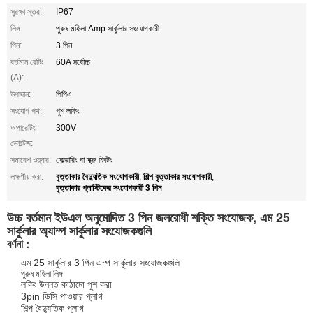
সুরক্ষা স্তর:
IP67
লিঙ্গ:
পুরুষ মহিলা Amp সার্কুলার সংযোগকারী
পিন:
3 পিন
বর্তমান রেটিং
60A সর্বোচ্চ
(A):
উপাদান:
পিপিএ
সংযোগ পথ:
পুশ লকিং
অপারেটিং
300V
ভোল্টেজ:
সমাবেশ ওয়্যার:
সোল্ডারিং বা স্ক্রু ফিটিং
বৃত্তাকার বৈদ্যুতিক সংযোগকারী
শিল্প বৃত্তাকার সংযোগকারী
লক্ষণীয় করা:
,
,
বৃত্তাকার প্লাস্টিকের সংযোগকারী 3 পিন
উচ্চ বর্তমান ইউএল অনুমোদিত 3 পিন জলরোধী শক্তি সংযোজক, এম 25
সার্কুলার অ্যাম্প সার্কুলার সংযোজকগুলি
:
বর্ণনা
এম 25 সার্কুলার 3 পিন এম্প সার্কুলার সংযোজকগুলি
পুরুষ মহিলা লিঙ্গ
লকিং উন্নত কাঠামো পুশ করা
3pin ডিসি পাওয়ার প্লাগ
শিল্প
বৈদ্যুতিক প্লাগ