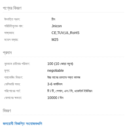
পণ্যের বিবরণ
উৎপত্তি স্থল:
চীন
পরিচিতিমুলক নাম:
Jnicon
সাক্ষ্যদান:
CE,TUV,UL,RoHS
মডেল নম্বার:
M25
প্রদান
ন্যূনতম চাহিদার পরিমাণ:
100 (10 জোড়া নমুনা)
মূল্য:
negotiable
প্যাকেজিং বিবরণ:
উচ্চ মানের রফতান শক্ত কাগজ
ডেলিভারি সময়:
3-6 কার্যদিবস
পরিশোধের শর্ত:
টি / টি, পেপাল, এল / সি, ওয়েস্টার্ন ইউনিয়ন
যোগানের ক্ষমতা:
10000 / দিন
বিবরণ
জলরোধী বিজ্ঞপ্তি সংযোজকগুলি