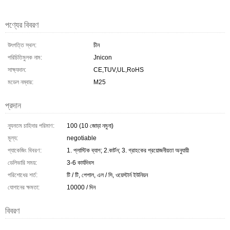
পণ্যের বিবরণ
উৎপত্তি স্থল:
চীন
পরিচিতিমুলক নাম:
Jnicon
সাক্ষ্যদান:
CE,TUV,UL,RoHS
মডেল নম্বার:
M25
প্রদান
ন্যূনতম চাহিদার পরিমাণ:
100 (10 জোড়া নমুনা)
মূল্য:
negotiable
প্যাকেজিং বিবরণ:
1. প্লাস্টিক ব্যাগ; 2.কার্টন; 3. গ্রাহকের প্রয়োজনীয়তা অনুযায়ী
ডেলিভারি সময়:
3-6 কার্যদিবস
পরিশোধের শর্ত:
টি / টি, পেপাল, এল / সি, ওয়েস্টার্ন ইউনিয়ন
যোগানের ক্ষমতা:
10000 / দিন
বিবরণ