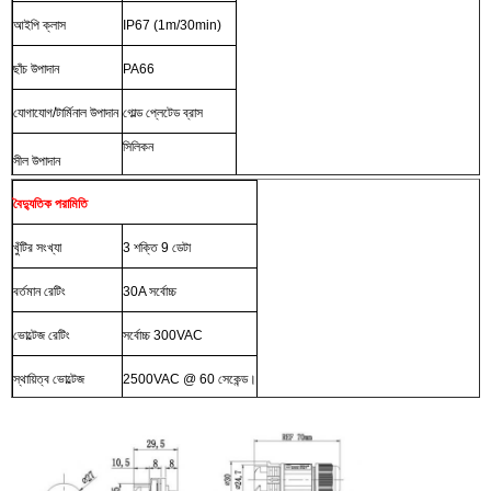
আইপি ক্লাস
IP67 (1m/30min)
ছাঁচ উপাদান
PA66
যোগাযোগ/টার্মিনাল উপাদান
গোল্ড প্লেটেড ব্রাস
সিলিকন
সীল উপাদান
বৈদ্যুতিক পরামিতি
খুঁটির সংখ্যা
3 শক্তি 9 ডেটা
বর্তমান রেটিং
30A সর্বোচ্চ
ভোল্টেজ রেটিং
সর্বোচ্চ 300VAC
স্থায়িত্ব ভোল্টেজ
2500VAC @ 60 সেকেন্ড।