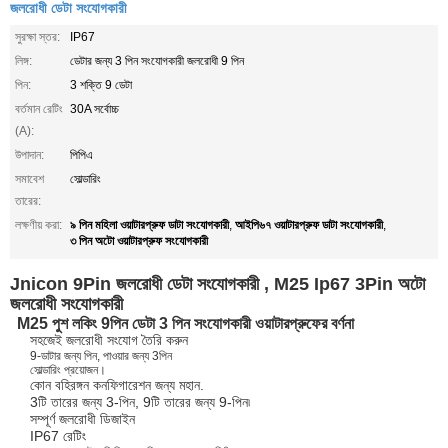
জলরোধী ডেটা সংযোগকারী
সুরক্ষা স্তর:
IP67
লিঙ্গ:
ডেটার জন্য 3 পিন সংযোগকারী জলরোধী 9 পিন
পিন:
3 শক্তি 9 ডেটা
বর্তমান রেটিং
30A সর্বোচ্চ
(A):
উপাদান:
পিপিএ
সমাবেশ
সোল্ডারিং
তারের:
৯ পিন মহিলা ওয়াটারপ্রুফ ডাটা সংযোগকারী
আইপি৬৭ ওয়াটারপ্রুফ ডাটা সংযোগকারী
লক্ষণীয় করা:
,
,
৩ পিন অটো ওয়াটারপ্রুফ সংযোগকারী
Jnicon 9Pin জলরোধী ডেটা সংযোগকারী , M25 Ip67 3Pin অটো
জলরোধী সংযোগকারী
M25 পুশ লকিং 9পিন ডেটা 3 পিন সংযোগকারী ওয়াটারপ্রুফের বর্ণনা
সহজেই জলরোধী সংযোগ তৈরি করুন
9-ডাটার জন্য পিন, পাওয়ার জন্য 3পিন
সোল্ডারিং প্রয়োজন।
কোন বহিরঙ্গন কনফিগারেশন জন্য মহান.
3টি তারের জন্য 3-পিন, 9টি তারের জন্য 9-পিন৷
সম্পূর্ণ জলরোধী ডিজাইন
IP67 রেটিং