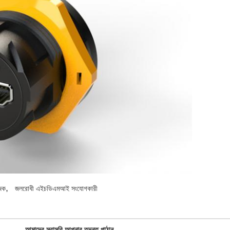
,
জক
জলরোধী এইচডিএমআই সংযোগকারী
.
আমাদের সরাসরি আপনার তদন্ত পাঠান