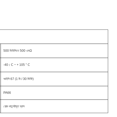
500 ভিডিসিতে 500 এমΩ
-40। C ~ + 105 ° C
আইপি 67 (1 মি / 30 মিনিট)
PA66
গোল্ড ধাতুপট্টাবৃত ব্রাস