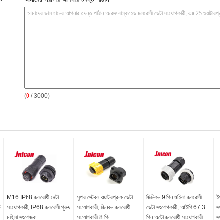
(
0
/ 3000)
M16 IP68 জলরোধী ডেটা
সুপার স্টেবল ওয়াটারপ্রুফ ডেটা
জিনিকন 9 পিন মহিলা জলরোধী
ই
ট
সংযোগকারী, IP68 জলরোধী পুরুষ
সংযোগকারী, জিনকন জলরোধী
ডেটা সংযোগকারী, আইপি 67 3
স
মহিলা সংযোজক
সংযোগকারী 8 পিন
পিন অটো জলরোধী সংযোগকারী
স