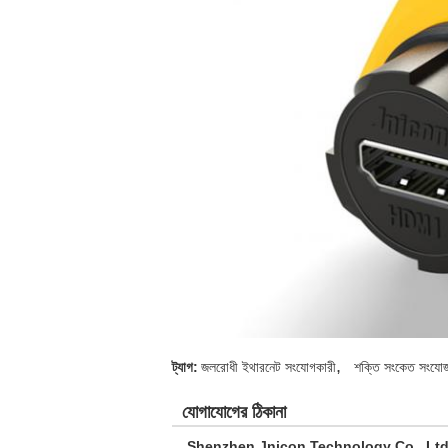
,
ট্যাগ:
জলরোধী ইথারনেট সংযোগকারী
শক্তি সংকেত সংযো
যোগাযোগের ঠিকানা
Shenzhen Jnicon Technology Co., Ltd