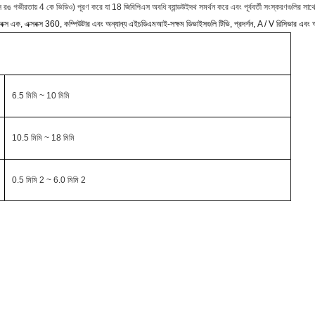
ঙ গভীরতায় 4 কে ভিডিও) পূরণ করে যা 18 জিবিপিএস অবধি ব্যান্ডউইদথ সমর্থন করে এবং পূর্ববর্তী সংস্করণগুলির সাথে সা
 এক্সবক্স এক, এক্সবক্স 360, কম্পিউটার এবং অন্যান্য এইচডিএমআই-সক্ষম ডিভাইসগুলি টিভি, প্রদর্শন, A / V রিসিভার 
6.5 মিমি ~ 10 মিমি
10.5 মিমি ~ 18 মিমি
0.5 মিমি 2 ~ 6.0 মিমি 2