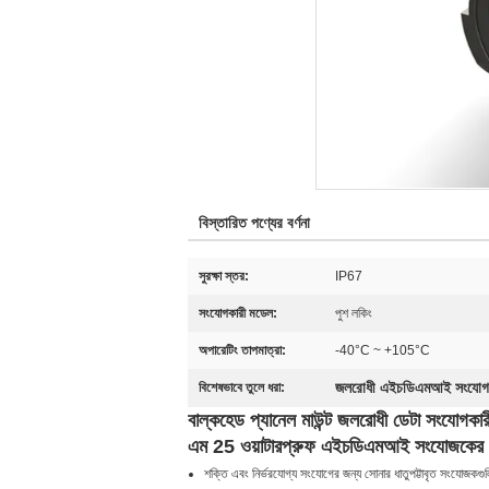
বিস্তারিত পণ্যের বর্ণনা
সুরক্ষা স্তর:
IP67
সংযোগকারী মডেল:
পুশ লকিং
অপারেটিং তাপমাত্রা:
-40°C ~ +105°C
জলরোধী এইচডিএমআই সংযোগ
বিশেষভাবে তুলে ধরা:
বাল্কহেড প্যানেল মাউন্ট জলরোধী ডেটা সংযোগ
এম 25 ওয়াটারপ্রুফ এইচডিএমআই সংযোজকের
শক্তি এবং নির্ভরযোগ্য সংযোগের জন্য সোনার ধাতুপট্টাবৃত সংযোজকগুলি, 