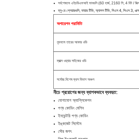
সর্বশেষতম এইচডিএমআই মানগুলি (60 হার্জ, 2160 পি, 4 বিট / পিক্স র
ব্লু-রে প্লেয়ারগুলি, ফায়ার টিভি, অ্যাপল টিভি, পিএস 4, পিএস 3,
অপারেশন পরামিতি
ন্যূনতম তারের আকার ওডি
ম্যাক্স ওয়্যার সাইজের ওডি
সর্বোচ্চ.বিশেষ ক্রস বিভাগ অঞ্চল
নীচে প্রয়োগের জন্য ব্যাপকভাবে ব্যবহৃত:
যোগাযোগ অ্যাপ্লিকেশন
পণ্য কোডিং মেশিন
ইনভেন্টরি পণ্য কোডিং
ইঙ্কজেট সিস্টেম
সৌর জগৎ