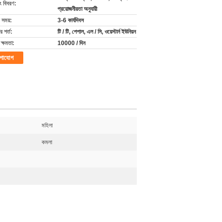
ং বিবরণ:
প্রয়োজনীয়তা অনুযায়ী
 সময়:
3-6 কার্যদিবস
 শর্ত:
টি / টি, পেপাল, এল / সি, ওয়েস্টার্ন ইউনিয়ন
ক্ষমতা:
10000 / দিন
গাযোগ
মহিলা
কমলা