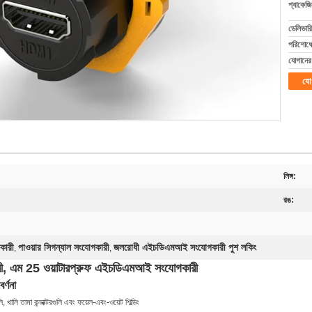
প্যাকেজি
ডেলিভারি
পরিশোধের
যোগানের 
যো
লিঙ্গ:
রঙ:
কারী
পাওয়ার সিগন্যাল সংযোগকারী
জলরোধী এইচডিএমআই সংযোগকারী পুশ লকিং
,
,
কারী, এম 25 ওয়াটারপ্রুফ এইচডিএমআই সংযোগকারী
বর্ণনা
খালি তামা কন্ডাক্টরগুলি এবং ফয়েল-এবং-ওয়েট শিল্ডিং