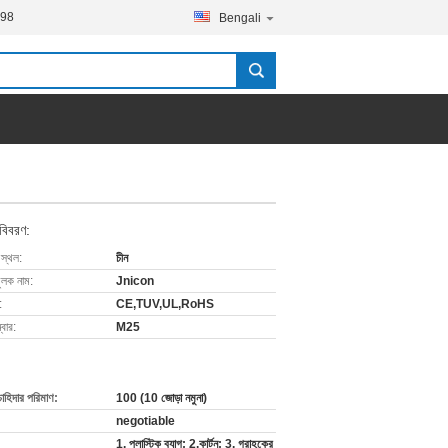
798
Bengali
g
 বিবরণ:
 স্থল:
চীন
ুলক নাম:
Jnicon
:
CE,TUV,UL,RoHS
বার:
M25
চাহিদার পরিমাণ:
100 (10 জোড়া নমুনা)
negotiable
1. প্লাস্টিক ব্যাগ; 2.কার্টন; 3. গ্রাহকের