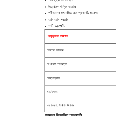
শিল্প ইঙ্কজেট সরঞ্জাম
বৈদ্যুতিক শক্তি সরঞ্জাম
পরীক্ষাগার ফরেনসিক এবং প্যাথলজি সরঞ্জাম
যোগাযোগ সরঞ্জাম
ভারি যন্ত্রপাতি
প্রযুক্তিগত পরামিতি
অন্তরণ কাঠামো
অপারেটিং তাপমাত্রা
আইপি ক্লাস
ছাঁচ উপাদান
যোগাযোগ / টার্মিনাল উপাদান
প্রায়শই জিজ্ঞাসিত প্রশ্নাবলী