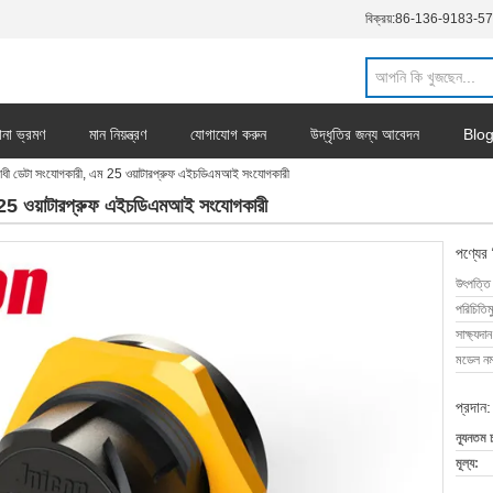
বিক্রয়:
86-136-9183-5
ানা ভ্রমণ
মান নিয়ন্ত্রণ
যোগাযোগ করুন
উদ্ধৃতির জন্য আবেদন
Blo
োধী ডেটা সংযোগকারী, এম 25 ওয়াটারপ্রুফ এইচডিএমআই সংযোগকারী
ম 25 ওয়াটারপ্রুফ এইচডিএমআই সংযোগকারী
পণ্যের
উৎপত্তি
পরিচিতিম
সাক্ষ্যদান
মডেল নম্
প্রদান:
ন্যূনতম 
মূল্য: