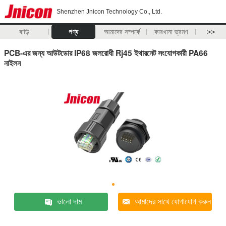
Shenzhen Jnicon Technology Co., Ltd.
বাড়ি
পণ্য
আমাদের সম্পর্কে
কারখানা ভ্রমণ
>>
PCB-এর জন্য আউটডোর IP68 জলরোধী Rj45 ইথারনেট সংযোগকারী PA66
নাইলন
ভালো দাম
আমাদের সাথে যোগাযোগ করুন