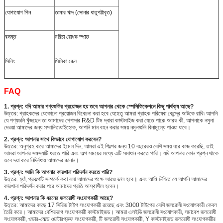
যোগাযোগ পিন
তামার খাদ (সোনার ধাতুপট্টাবৃত)
বসন্ত
মরিচা রোধক স্পাত
সিলিং
সিলিকা জেল
FAQ
1. প্রশ্ন: যদি আমার পণ্যগুলির প্রয়োজন হয় তবে আপনার থেকে স্পেসিফিকেশনে কিছু পার্থক্য আছে?
উত্তর: গ্রাহকদের যেকোনো প্রয়োজন বিবেচনা করা হবে যেহেতু আমরা গ্রাহক পরিষেবা কেন্দ্রে আটকে রাখি৷ আপনি
যে পণ্যগুলি খুঁজছেন তা আমাদের পেশাদার R&D টিম দ্বারা কাস্টমাইজ করা যেতে পারে৷ আরও কী, আপনাকে নমুনা
দেওয়া আমাদের জন্য সম্মানিত৷যাইহোক, আপনি মাল বহন করার সময় নমুনাগুলি বিনামূল্যে পাওয়া যাবে।
2. প্রশ্ন: আপনার সাথে কিভাবে যোগাযোগ করবেন?
উত্তর: অনুগ্রহ করে আমাদের ইমেল দিন, আমরা এই শিল্পের জন্য 10 বছরেরও বেশি সময় ধরে কাজ করেছি, তাই
আমরা আপনার সমস্যাটি ধরতে পারি এবং অল্প সময়ের মধ্যে এটি সমাধান করতে পারি। যদি আপনার কোন প্রশ্ন থাকে
তবে দয়া করে নির্দ্বিধায় আমাদের জানান।
3. প্রশ্ন: আমি কি আপনার কারখানা পরিদর্শন করতে পারি?
উত্তর: হ্যাঁ, প্রকল্পটি সম্পর্কে কথা বলা আমাদের পক্ষে আরও ভাল হবে। এবং আমি নিশ্চিত যে আপনি আমাদের
কারখানা পরিদর্শন করার পরে আমাদের প্রতি আস্থাশীল হবেন।
4. প্রশ্ন: আপনার কি ধরনের জলরোধী সংযোগকারী আছে?
উত্তর: আমাদের কাছে 17 সিরিজ টাইপ সংযোগকারী রয়েছে এবং 3000 টাইপের বেশি জলরোধী সংযোগকারী কেবল
তৈরি করে। আমাদের বেশিরভাগ সংযোগকারী কাস্টমাইজড। আমরা এলইডি জলরোধী সংযোগকারী, সমাবেশ জলরোধী
সংযোগকারী, ওভার-মোল্ড ওয়াটারপ্রুফ সংযোগকারী, টি জলরোধী সংযোগকারী, Y কাস্টমাইজড জলরোধী সংযোগকারীর