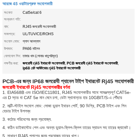
আরজে 45 ওয়াটারপ্রুফ সংযোগকারী
সংকেত
Cat5e/cat 6
সংক্রমণ গতি:
নাম:
RJ45 জলরোধী সংযোগকারী
সনদপত্র:
UL/TUV/CE/ROHS
সংযোগ মোড:
প্লাগ আনপ্লাগ
উপাদান:
PA66 নাইলন
যোগাযোগ পিন:
তামার খাদ (সোনার ধাতুপট্টাবৃত)
জলরোধী rj45 ইথারনেট সংযোগকারী
PCB জলরোধী rj45 ইথারনেট সংযোগকারী
লক্ষণীয় করা:
,
,
ip68 রেট আউটডোর rj45 ইথারনেট সংযোগকারী
PCB-এর জন্য IP68 জলরোধী প্যানেল টাইপ ইথারনেট Rj45 সংযোগকারী
জলরোধী ইথারনেট Rj45 সংযোগকারীর বর্ণনা
1. EIA568B এবং ISO/IEC11801, RJ45 সংযোগকারীর সাথে সামঞ্জস্যপূর্ণ CAT5e-
এর D স্তর বা CAT 5e মান মেনে চলা, ডেটা স্থানান্তর হার 10GBIT/S-এ পৌঁছায়
2. মাল্টি-স্টাইল সংযোগ মোড: সোজা ডুয়াল ইথারন পোর্ট, 90 ডিগ্রি, PCB টাইপ এবং পিন
হেডার টাইপ উপলব্ধ
3. কঠোর পরিবেশের জন্য প্রযোজ্য.
4. কঠিন ডাইকাস্টেড শেল এবং অনন্য ডুয়াল-ক্লিপ-ক্লিপ তারের স্যাডল সহ তারের জ্যাকেট।
5. সাধারণ RJ45 প্লাগের জন্য প্রযোজ্য তারের খাপ।