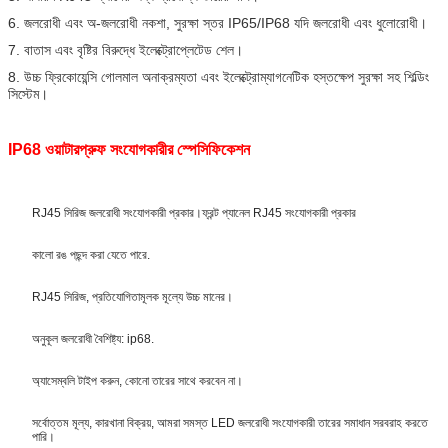
6. জলরোধী এবং অ-জলরোধী নকশা, সুরক্ষা স্তর IP65/IP68 যদি জলরোধী এবং ধুলোরোধী।
7. বাতাস এবং বৃষ্টির বিরুদ্ধে ইলেক্ট্রোপ্লেটেড শেল।
8. উচ্চ ফ্রিকোয়েন্সি গোলমাল অনাক্রম্যতা এবং ইলেক্ট্রোম্যাগনেটিক হস্তক্ষেপ সুরক্ষা সহ শিল্ডিং
সিস্টেম।
IP68 ওয়াটারপ্রুফ সংযোগকারীর স্পেসিফিকেশন
RJ45 সিরিজ জলরোধী সংযোগকারী প্রকার।ফ্রন্ট প্যানেল RJ45 সংযোগকারী প্রকার
কালো রঙ পছন্দ করা যেতে পারে.
RJ45 সিরিজ, প্রতিযোগিতামূলক মূল্যে উচ্চ মানের।
অনুকূল জলরোধী বৈশিষ্ট্য: ip68.
অ্যাসেম্বলি টাইপ করুন, কোনো তারের সাথে করবেন না।
সর্বোত্তম মূল্য, কারখানা বিক্রয়, আমরা সমস্ত LED জলরোধী সংযোগকারী তারের সমাধান সরবরাহ করতে 
পারি।