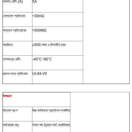
বর্তমান রেটিং (A)
5A
যোগাযোগ প্রতিরোধ
<30mΩ
অন্তরণ প্রতিরোধের
>500MΩ
স্থায়িত্ব
≥500 সঙ্গম ও মিলনহীন চক্র
তাপমাত্রা রেটিং
-40°C~80°C
জ্বলন স্তর প্রতিরোধ
UL94-V0
উপকরণ
উত্তাপ অংশ
উচ্চ কর্মক্ষমতা প্রকৌশল প্লাস্টিক
হার্ডওয়্যার ধাতু
দস্তা খাদ (মুক্তা হার্ড ক্রোমিয়াম)