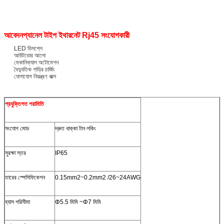
আবেদন
প্যানেল টাইপ ইথারনেট Rj45 সংযোগকারী
LED ডিসপ্লে
আউটডোর আলো
মেকানিক্যাল অটোমেশন
বৈদ্যুতিক গাড়ির চার্জিং
যোগাযোগ নিয়ন্ত্রণ বাক্স
প্রযুক্তিগত পরামিতি
সংযোগ মোড
দ্রুত ধাক্কা টান লকিং
সুরক্ষা স্তর
IP65
তারের স্পেসিফিকেশন
0.15mm2~0.2mm2 /26~24AWG
ব্যাস পরিসীমা
Φ5.5 মিমি ~Φ7 মিমি