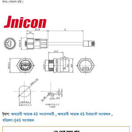
উপর ফোকাস করি।
জলরোধী আরজে 45 সংযোগকারী
জলরোধী আরজে 45 ইথারনেট সংযোজক
ট্যাগ:
,
,
বহিরঙ্গন rj45 সংযোজক