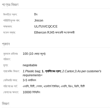
পণ্যের বিবরণ
উৎপত্তি স্থল:
চীন
পরিচিতিমুলক নাম:
Jnicon
সাক্ষ্যদান:
UL/TUV/CQC/CE
মডেল নম্বার:
Ethercon RJ45 জলরোধী সংযোগকারী
প্রদান
ন্যূনতম চাহিদার
100 (10 জোড়া নমুনা)
পরিমাণ:
মূল্য:
negotiable
প্যাকেজিং বিবরণ:
1.Plastic bag;
1. প্লাস্টিকের ব্যাগ;
2.Carton;3.As per customer's
requirements<
ডেলিভারি সময়:
3-5 কার্যদিবস
পরিশোধের শর্ত:
এল/সি, টি/টি, পেপাল, ওয়েস্টার্ন ইউনিয়ন, এল/সি, ডি/এ, ডি/পি, টি/টি
যোগানের ক্ষমতা:
10000 পিসি/দিন
বিবরণ