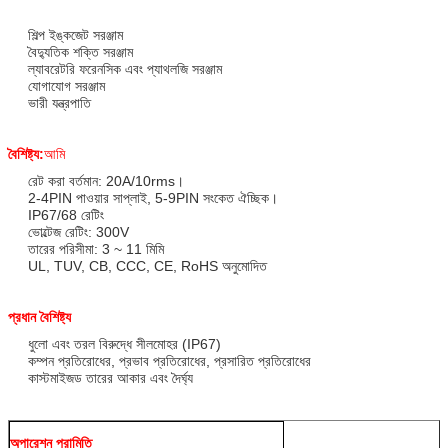
শিল্প ইঙ্কজেট সরঞ্জাম
বৈদ্যুতিক শক্তি সরঞ্জাম
ল্যাবরেটরি ফরেনসিক এবং প্যাথলজি সরঞ্জাম
যোগাযোগ সরঞ্জাম
ভারী যন্ত্রপাতি
বৈশিষ্ট্য:
আমি
রেট করা বর্তমান: 20A/10rms।
2-4PIN পাওয়ার সাপ্লাই, 5-9PIN সংকেত ঐচ্ছিক।
IP67/68 রেটিং
ভোল্টেজ রেটিং: 300V
তারের পরিসীমা: 3 ~ 11 মিমি
UL, TUV, CB, CCC, CE, RoHS অনুমোদিত
প্রধান বৈশিষ্ট্য
ধুলো এবং তরল বিরুদ্ধে সীলমোহর (IP67)
কম্পন প্রতিরোধের, প্রভাব প্রতিরোধের, প্রসারিত প্রতিরোধের
কাস্টমাইজড তারের আকার এবং দৈর্ঘ্য
অপারেশন পরামিতি