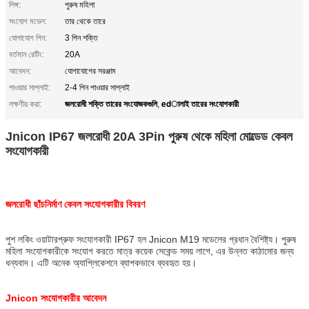
লিঙ্গ:
পুরুষ মহিলা
সংযোগ মডেল:
তার থেকে তারে
যোগাযোগ পিন:
3 পিন শক্তি
বর্তমান রেটিং:
20A
আবেদন:
যোগাযোগের সরঞ্জাম
পাওয়ার সাপ্লাই:
2-4 পিন পাওয়ার সাপ্লাই
জলরোধী শক্তি তারের সংযোজকগুলি
edালাই তারের সংযোগকারী
লক্ষণীয় করা:
,
Jnicon IP67 জলরোধী 20A 3Pin পুরুষ থেকে মহিলা মোল্ডেড কেবল
সংযোগকারী
জলরোধী ছাঁচনির্মাণ কেবল সংযোগকারীর বিবরণ
পুশ লকিং ওয়াটারপ্রুফ সংযোগকারী IP67 হল Jnicon M19 মডেলের প্রধান বৈশিষ্ট্য। পুরুষ
মহিলা সংযোগকারীকে সংযোগ করতে মাত্র কয়েক সেকেন্ড সময় লাগে, এর উন্নত কাঠামোর জন্য
ধন্যবাদ। এটি অনেক অ্যাপ্লিকেশনে ব্যাপকভাবে ব্যবহৃত হয়।
Jnicon সংযোগকারীর আবেদন