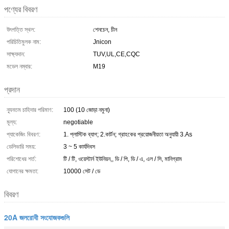
পণ্যের বিবরণ
উৎপত্তি স্থল:
শেনচেন, চীন
পরিচিতিমুলক নাম:
Jnicon
সাক্ষ্যদান:
TUV,UL,CE,CQC
মডেল নম্বার:
M19
প্রদান
ন্যূনতম চাহিদার পরিমাণ:
100 (10 জোড়া নমুনা)
মূল্য:
negotiable
প্যাকেজিং বিবরণ:
1. প্লাস্টিক ব্যাগ; 2.কার্টন; গ্রাহকের প্রয়োজনীয়তা অনুযায়ী 3.As
ডেলিভারি সময়:
3 ~ 5 কার্যদিবস
পরিশোধের শর্ত:
টি / টি, ওয়েস্টার্ন ইউনিয়ন,, ডি / পি, ডি / এ, এল / সি, মানিগ্রাম
যোগানের ক্ষমতা:
10000 সেট / ডে
বিবরণ
20A জলরোধী সংযোজকগুলি