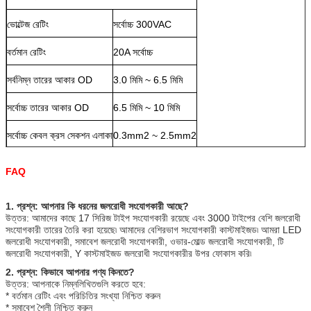
ভোল্টেজ রেটিং
সর্বোচ্চ 300VAC
বর্তমান রেটিং
20A সর্বোচ্চ
সর্বনিম্ন তারের আকার OD
3.0 মিমি ~ 6.5 মিমি
সর্বোচ্চ তারের আকার OD
6.5 মিমি ~ 10 মিমি
সর্বোচ্চ কেবল ক্রস সেকশন এলাকা
0.3mm2 ~ 2.5mm2
FAQ
1. প্রশ্ন: আপনার কি ধরনের জলরোধী সংযোগকারী আছে?
উত্তর: আমাদের কাছে 17 সিরিজ টাইপ সংযোগকারী রয়েছে এবং 3000 টাইপের বেশি জলরোধী
সংযোগকারী তারের তৈরি করা হয়েছে৷ আমাদের বেশিরভাগ সংযোগকারী কাস্টমাইজড৷ আমরা LED
জলরোধী সংযোগকারী, সমাবেশ জলরোধী সংযোগকারী, ওভার-মোল্ড জলরোধী সংযোগকারী, টি
জলরোধী সংযোগকারী, Y কাস্টমাইজড জলরোধী সংযোগকারীর উপর ফোকাস করি৷
2. প্রশ্ন: কিভাবে আপনার পণ্য কিনতে?
উত্তর: আপনাকে নিম্নলিখিতগুলি করতে হবে:
* বর্তমান রেটিং এবং পরিচিতির সংখ্যা নিশ্চিত করুন
* সমাবেশ শৈলী নিশ্চিত করুন