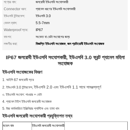
পণ্যের নাম:
জলরোধী ইউএসবি সংযোগকারী
Connector ধরন:
প্যানেল ধরণের ইউএসবি সংযোগকারী
ইউএসবি ইন্টারফেস:
ইউএসবি 3.0
কেবল ব্যাস:
5.5-7mm
Waterproof স্তর:
IP67
ফাংশন:
সংকেত বা ডেটা সংযোগের জন্য
বিজ্ঞপ্তি ইউএসবি সংযোজক
জল প্রতিরোধী ইউএসবি সংযোজক
লক্ষণীয় করা:
,
IP67 জলরোধী ইউএসবি সংযোগকারী, ইউএসবি 3.0 ফ্রন্ট প্যানেল মহিলা
সংযোজক
ইউএসবি সংযোজকের বিবরণ
1. আইপি 67 জলরোধী স্তর
ইউএসবি 2.0 এবং ইউএসবি 1.1 সাথে সামঞ্জস্যপূর্ণ
2. ইউএসবি 3.0 ইন্টারফেস,
৩.
ইউএসবি সংযোগ: পাওয়ার + ডেটা
4. প্যানেল টাইপ ইউএসবি জলরোধী সংযোজক
5. উচ্চ কার্যকারিতা ইঞ্জিনিয়ার প্লাস্টিক এবং তামা খাদ
ইউএসবি জলরোধী সংযোগকারী প্রযুক্তিগত তথ্য
মডেল নাম
ইউএসবি জলরোধী সংযোগকারী