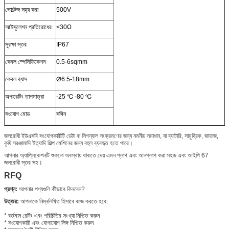
ভোল্টেজ সহ্য করা
500V
আইসুলেশন প্রতিরোধের
<30Ω
সুরক্ষা স্তর
IP67
কেবল স্পেসিফিকেশন
0.5-6sqmm
কেবল ব্যাস
∅6.5-18mm
অপারেটিং তাপমাত্রা
-25 ℃ -80 ℃
সংযোগ মোড
সঙ্গিন
জলরোধী ইউএসবি সংযোগকারীটি ডেটা বা সিগন্যাল সংক্রমণের জন্য নমনীয় সমাধান, যা ব্যাটারি, সামুদ্রিক, জাহাজ,
কৃষি সরঞ্জামাদি ইত্যাদি শিল্প মেশিনের জন্য বহুল ব্যবহৃত হতে পারে।
আপনার অ্যাপ্লিকেশনটি শুকনো অবস্থায় থাকতে দেয় এমন প্লাগ এবং আনপ্লাগ করা সহজ এবং আইপি 67
জলরোধী স্তর সহ।
RFQ
প্রশ্ন:
আপনার পণ্যগুলি কীভাবে কিনবেন?
উত্তর:
আপনাকে নিম্নলিখিত হিসাবে কাজ করতে হবে:
* বর্তমান রেটিং এবং পরিচিতির সংখ্যা নিশ্চিত করুন
* সংযোগকারী এবং যোগাযোগ লিঙ্গ নিশ্চিত করুন