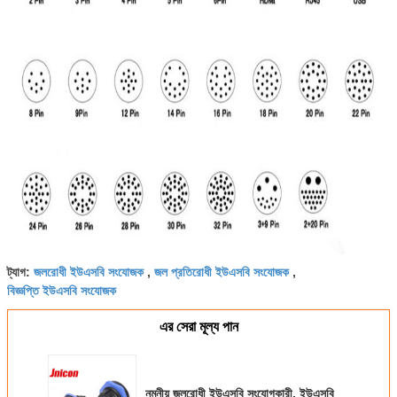
জলরোধী ইউএসবি সংযোজক
জল প্রতিরোধী ইউএসবি সংযোজক
ট্যাগ:
,
,
বিজ্ঞপ্তি ইউএসবি সংযোজক
এর সেরা মূল্য পান
নমনীয় জলরোধী ইউএসবি সংযোগকারী, ইউএসবি