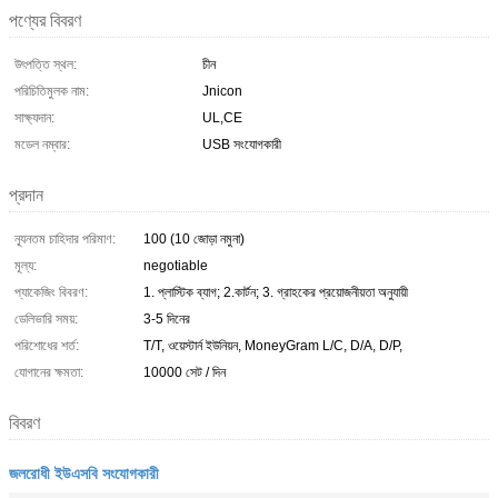
পণ্যের বিবরণ
উৎপত্তি স্থল:
চীন
পরিচিতিমুলক নাম:
Jnicon
সাক্ষ্যদান:
UL,CE
মডেল নম্বার:
USB সংযোগকারী
প্রদান
ন্যূনতম চাহিদার পরিমাণ:
100 (10 জোড়া নমুনা)
মূল্য:
negotiable
প্যাকেজিং বিবরণ:
1. প্লাস্টিক ব্যাগ; 2.কার্টন; 3. গ্রাহকের প্রয়োজনীয়তা অনুযায়ী
ডেলিভারি সময়:
3-5 দিনের
পরিশোধের শর্ত:
T/T, ওয়েস্টার্ন ইউনিয়ন, MoneyGram L/C, D/A, D/P,
যোগানের ক্ষমতা:
10000 সেট / দিন
বিবরণ
জলরোধী ইউএসবি সংযোগকারী