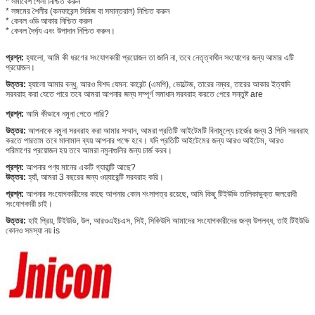
* সমাবেশ শৈলী নিশ্চিত করুন
* সঙ্গমের শৈলীর (কনফারেন্স সিরিজ বা সমান্তরাল) নিশ্চিত করুন
* কেবল ওডি আকার নিশ্চিত করুন
* কেবল দৈর্ঘ্য এবং উপাদান নিশ্চিত করুন।
প্রশ্ন:
হ্যালো, আমি কী ধরণের সংযোগকারী প্রয়োজন তা জানি না, তবে নেতৃত্বাধীন সংযোগের জন্য আমার এটি
প্রয়োজন।
উত্তর:
হ্যালো আমার বন্ধু, আরও বিশদ যেমন: কারেন্ট (এমপি), ভোল্টেজ, তারের নম্বর, তারের আকার ইত্যাদি
সরবরাহ করা যেতে পারে তবে আমরা আপনার জন্য সম্পূর্ণ সমাধান সরবরাহ করতে পেরে সন্তুষ্ট are
প্রশ্ন:
আমি কীভাবে নমুনা পেতে পারি?
উত্তর:
আপনাকে নমুনা সরবরাহ করা আমার সম্মান, আমরা প্রতিটি আইটেমটি বিনামূল্যে চার্জের জন্য 3 পিসি সরবরাহ
করতে পারতাম তবে মালামাল ব্যয় আপনার পক্ষে হবে। যদি প্রতিটি আইটেমের জন্য আরও আইটেম, আরও
পরিমাণের প্রয়োজন হয় তবে আমরা নমুনাগুলির জন্য চার্জ করব।
প্রশ্ন:
আপনার পণ্য মানের একটি গ্যারান্টি আছে?
উত্তর:
হ্যাঁ, আমরা 3 বছরের জন্য ওয়্যারেন্টি সরবরাহ করি।
প্রশ্ন:
আপনার সংযোগকারীদের কাছে আপনার কোন শংসাপত্র রয়েছে, আমি কিছু টিইউভি তালিকাভুক্ত জলরোধী
সংযোগকারী চাই।
উত্তর:
হাই প্রিয়, টিইউভি, উল, আরওএইচএস, সিই, সিকিউসি আমাদের সংযোগকারীদের জন্য উপলব্ধ, তাই টিইউভি
কোনও সমস্যা নয় is